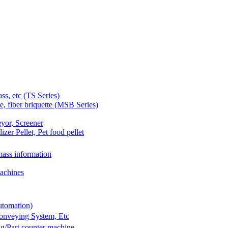
 etc (TS Series)
 fiber briquette (MSB Series)
yor, Screener
er Pellet, Pet food pellet
ass information
achines
utomation)
Conveying System, Etc
g/Part counter machine