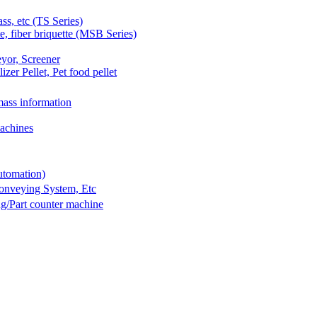
 etc (TS Series)
 fiber briquette (MSB Series)
yor, Screener
er Pellet, Pet food pellet
ass information
achines
utomation)
Conveying System, Etc
g/Part counter machine